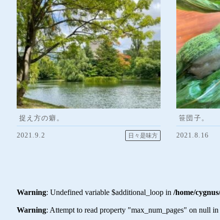
捉え方の癖。
笹団子。
2021.9.2
2021.8.16
日々是味方
Warning
: Undefined variable $additional_loop in
/home/cygnus
Warning
: Attempt to read property "max_num_pages" on null i