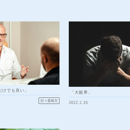
だけでも良い」
「大殺界」
日々是味方
2022.2.26