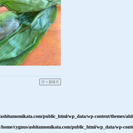
日々是味方
/ashitamomikata.com/public_html/wp_data/wp-content/themes/ahi
n
/home/cygnus/ashitamomikata.com/public_html/wp_data/wp-conte