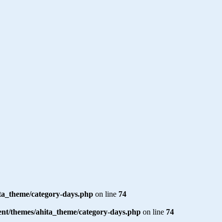
ta_theme/category-days.php
on line
74
nt/themes/ahita_theme/category-days.php
on line
74