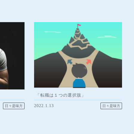
「転職は１つの選択肢」
2022.1.13
日々是味方
日々是味方