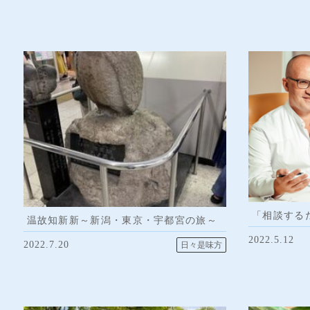
「相談する
温故知新新～新潟・東京・宇都宮の旅～
2022.5.12
2022.7.20
日々是味方