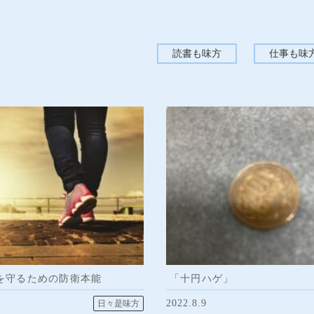
読書も味方
仕事も味
を守るための防衛本能
「十円ハゲ」
2022.8.9
日々是味方