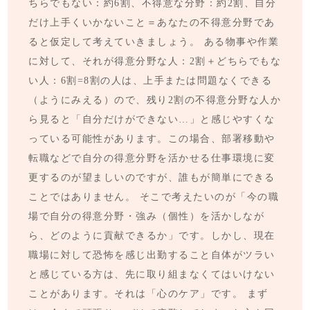
ちらでもない：約6割、不得意な分野：約2割、自分
だけ上手くいかないこと＝あなたの不得意分野であ
ると仮定して考えていきましょう。 ある物事や作業
に対して、それが得意分野な人：2割＋どちらでもな
い人：6割=8割の人は、上手または問題なくできる
（ようにみえる）ので、残り2割の不得意分野な人か
ら見ると「自分だけができない…」と感じやすくな
っている可能性があります。この場合、部署移動や
転職などで自分の得意分野を活かせる仕事環境に変
更するのが望ましいのですが、誰もが簡単にできる
ことではありません。 そこで考えたいのが「今の職
場で自分の得意分野・強み（個性）を活かしなが
ら、どのように貢献できるか」です。しかし、現在
職場に対して恐怖を感じ出勤すること自体がツラい
と感じている方は、先に取り組まなくてはいけない
ことがあります。それは「心のケア」です。 まず