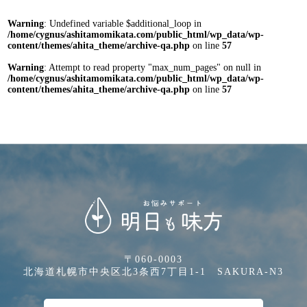
Warning
: Undefined variable $additional_loop in
/home/cygnus/ashitamomikata.com/public_html/wp_data/wp-
content/themes/ahita_theme/archive-qa.php
on line
57
Warning
: Attempt to read property "max_num_pages" on null in
/home/cygnus/ashitamomikata.com/public_html/wp_data/wp-
content/themes/ahita_theme/archive-qa.php
on line
57
〒060-0003
北海道札幌市中央区北3条西7丁目1-1 SAKURA-N3